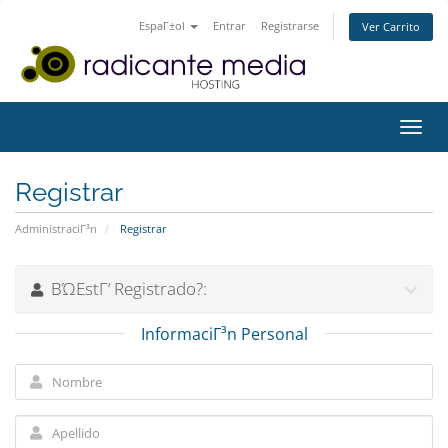
EspaΓ±ol
Entrar
Registrarse
Ver Carrito
Alter
Nave
Registrar
AdministraciΓ³n
Registrar
ΒΏEstΓ‘ Registrado?:
InformaciΓ³n Personal