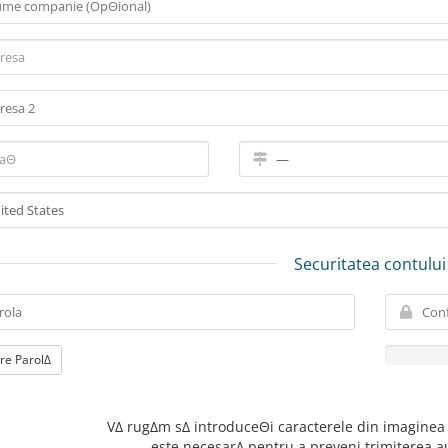
Securitatea contului
e ParolΔ
VΔ rugΔm sΔ introduceΘi caracterele din imaginea 
este necesarΔ pentru a preveni trimiterea a