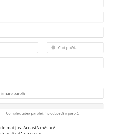
Complexitatea parolei: IntroduceΘi o parolΔ
de mai jos. AceastΔ mΔsurΔ
utomatizatΔ de spam.