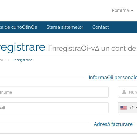
RomΓ’nΔ
ca de cunoΘtinΘe
Starea sistemelor
Contact
registrare
ΓnregistraΘi-vΔ un cont de c
nΘi
Γnregistrare
InformaΘii personal
+1
AdresΔ facturare