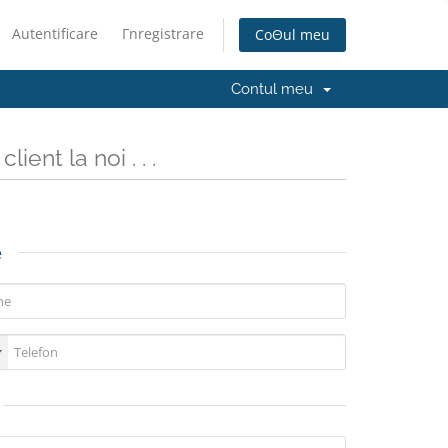
Autentificare
Γnregistrare
CoΘul meu
Contul meu
lient la noi . . .
e