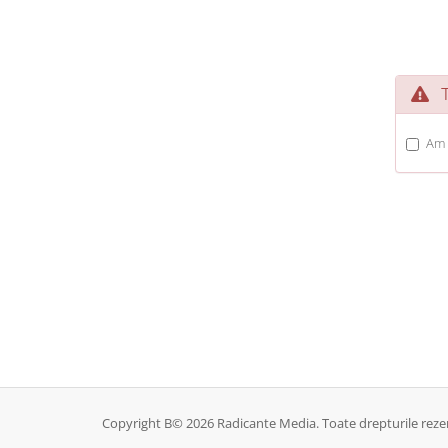
Te
Am c
Copyright Β© 2026 Radicante Media. Toate drepturile reze