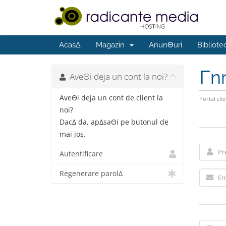
AcasΔ
Magazin
AnunΘuri
Bibliote
Γn
AveΘi deja un cont la noi?
AveΘi deja un cont de client la
Portal clie
noi?
DacΔ da, apΔsaΘi pe butonul de
mai jos.
Autentificare
Regenerare parolΔ