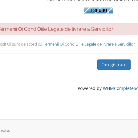
rmenii Θi CondiΘiile Legale de livrare a Serviciilor
itit Θi sunt de acord cu
Termenii Θi CondiΘiile Legale de livrare a Serviciilor
Powered by
WHMCompleteSol
rvate.